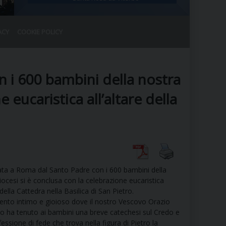
ACY
COOKIE POLICY
RALE
DEL CLERO
CO
 i 600 bambini della nostra
SANO)
RATIVO
 eucaristica all’altare della
IA
A LE CHIESE
ata a Roma dal Santo Padre con i 600 bambini della
ocesi si è conclusa con la celebrazione eucaristica
RELIGIOSO
SANO
e della Cattedra nella Basilica di San Pietro.
to intimo e gioioso dove il nostro Vescovo Orazio
o ha tenuto ai bambini una breve catechesi sul Credo e
fessione di fede che trova nella figura di Pietro la