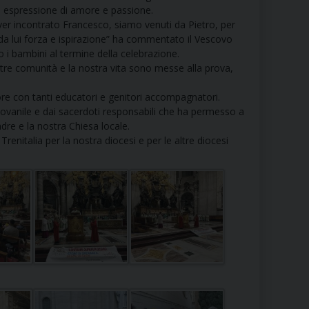
espressione di amore e passione.
RE
er incontrato Francesco, siamo venuti da Pietro, per
 da lui forza e ispirazione” ha commentato il Vescovo
 i bambini al termine della celebrazione.
tre comunità e la nostra vita sono messe alla prova,
TORALE DELLA CULTURA
uore con tanti educatori e genitori accompagnatori.
giovanile e dai sacerdoti responsabili che ha permesso a
CATTOLICA NELLE SCUOLE (IRC)
Padre e la nostra Chiesa locale.
renitalia per la nostra diocesi e per le altre diocesi
DELLA SALUTE
PO LIBERO
 E PELLEGRINAGGI
I MINORI E CENTRO DI ASCOLTO DIOCESANO PER LA TUTELA DEI MINORI