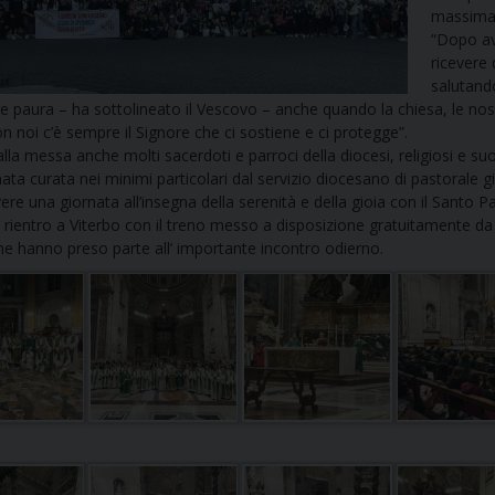
massima 
UFFICIO PER LA PASTORALE FAMILIARE
GIORNALINO MINISTRANTI
INDICAZIONI E DOCUMENTI PASTORALE FAMILIA
“Dopo av
ricevere
UFFICIO PER LA PASTORALE GIOVANILE
salutando
e paura – ha sottolineato il Vescovo – anche quando la chiesa, le nos
UFFICIO PER L’EDUCAZIONE E LA SCUOLA – PAS
n noi c’è sempre il Signore che ci sostiene e ci protegge”.
alla messa anche molti sacerdoti e parroci della diocesi, religiosi e s
ata curata nei minimi particolari dal servizio diocesano di pastorale 
UFFICIO PER L’INSEGNAMENTO DELLA RELIGIONE 
ivere una giornata all’insegna della serenità e della gioia con il Santo 
l rientro a Viterbo con il treno messo a disposizione gratuitamente da T
UFFICIO PER LA PASTORALE DELLA SALUTE
INDICAZIONI E DOCUMENTI UFFICIO PASTORALE 
che hanno preso parte all’ importante incontro odierno.
UFFICIO PER LA PASTORALE DELLO SPORT E TEM
UFFICIO PER LA PASTORALE DEL TURISMO, FESTE
UFFICIO PASTORALE CARCERARIA
UFFICIO SERVIZIO DIOCESANO PER LA TUTELA DE