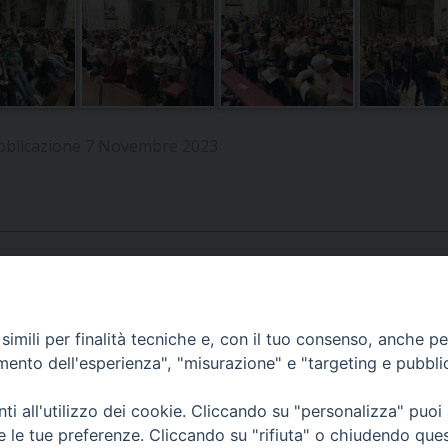
UFFICIO SERVIZIO DIOCESANO PER LA PASTORALE
UFFICIO SERVIZIO DIOCESANO PER LA FORMAZIO
UFFICIO PER LA PASTORALE DELLA LEGALITÀ, AN
bblicazione 7 Novembre 2023
UFFICIO DI PASTORALE SOCIALE, LAVORO E CUS
INDICAZIONI E DOCUMENTI UFFICIO PASTORALE 
UFFICIO STAMPA E COMUNICAZIONI SOCIALI
APPUNTAMENTI
imili per finalità tecniche e, con il tuo consenso, anche per 
amento dell'esperienza", "misurazione" e "targeting e pubbli
VIDEOGALLERY
i all'utilizzo dei cookie. Cliccando su "personalizza" puoi
re le tue preferenze. Cliccando su "rifiuta" o chiudendo que