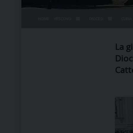
HOME
VESCOVO
DIOCESI
CURIA
BIOGRAFIA
STEMMA
OMELIE
AGENDA D
VESCOVADO
VESCOVI E
La g
Dioc
Catt