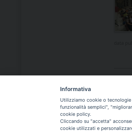
data pu
Informativa
LA NOSTRA DIOCESI
Utilizziamo cookie o tecnologie s
funzionalità semplici", "miglior
cookie policy.
IL VESCOVO MONS. ORAZIO
Cliccando su "accetta" acconsent
FRANCESCO PIAZZA
cookie utilizzati e personalizza