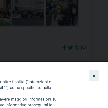
 DELLE FRAGILITÀ
NE ALL’IMPEGNO SOCIALE E POLITICO
TIUSURA E PRESTITO SOCIALE
TODIA DEL CREATO
SOCIALE – POLICORO
PHOTOGALLERY
altre finalità ("interazioni e
cità") come specificato nella
ORARI S. MESSE
 avere maggiori informazioni sui
sta informativa proseguirai la