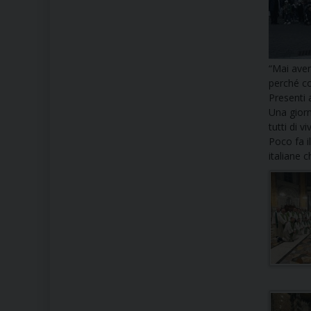
“Mai aver
perché co
Presenti 
Una giorn
tutti di v
Poco fa i
italiane 