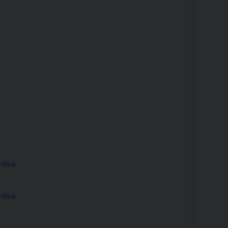
RE
TORALE DELLA CULTURA
CATTOLICA NELLE SCUOLE (IRC)
DELLA SALUTE
PO LIBERO
 E PELLEGRINAGGI
tiva
tiva
I MINORI E CENTRO DI ASCOLTO DIOCESANO PER LA TUTELA DEI MINORI