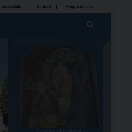
 accessibile
Contatti
Mappa del sito
Tegola Madonna della Quercia
Santa Rosa da Viterbo