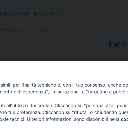
STANZA_STARE_IN_GIUDIZIO
bblicazione 17 Febbraio 2017
APPUNTAMENTI
imili per finalità tecniche e, con il tuo consenso, anche per 
amento dell'esperienza", "misurazione" e "targeting e pubbli
VIDEOGALLERY
i all'utilizzo dei cookie. Cliccando su "personalizza" puoi
re le tue preferenze. Cliccando su "rifiuta" o chiudendo que
okie tecnici. Ulteriori informazioni sono disponibili nella
coo
PODCAST