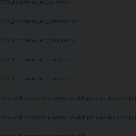
ZZA_Locazione_uso_abitativo-1
UFFICIO PER LA PASTORALE FAMILIARE
GIORNALINO MINISTRANTI
INDICAZIONI E DOCUMENTI PASTORALE FAMILIA
UFFICIO PER LA PASTORALE GIOVANILE
ZZA_Locazione_uso_commerciale
UFFICIO PER L’EDUCAZIONE E LA SCUOLA – PAS
ZZA_Locazione_uso_commerciale
UFFICIO PER L’INSEGNAMENTO DELLA RELIGIONE 
ZZA_Locazione_uso_diverso-1
UFFICIO PER LA PASTORALE DELLA SALUTE
INDICAZIONI E DOCUMENTI UFFICIO PASTORALE 
ZZA_Locazione_uso_diverso-1
UFFICIO PER LA PASTORALE DELLO SPORT E TEM
UFFICIO PER LA PASTORALE DEL TURISMO, FESTE
ntratto di comodato a tempo parziale per associazione spor
UFFICIO PASTORALE CARCERARIA
ntratto di comodato a tempo parziale per associazione spor
UFFICIO SERVIZIO DIOCESANO PER LA TUTELA DE