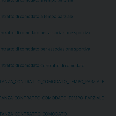
ntratto di comodato a tempo parziale
UFFICIO SERVIZIO DIOCESANO PER LA PASTORALE
UFFICIO SERVIZIO DIOCESANO PER LA FORMAZIO
ntratto di comodato a tempo parziale
UFFICIO PER LA PASTORALE DELLA LEGALITÀ, AN
ntratto di comodato per associazione sportiva
UFFICIO DI PASTORALE SOCIALE, LAVORO E CUS
INDICAZIONI E DOCUMENTI UFFICIO PASTORALE 
ntratto di comodato per associazione sportiva
UFFICIO STAMPA E COMUNICAZIONI SOCIALI
ntratto di comodato
Contratto di comodato
STANZA_CONTRATTO_COMODATO_TEMPO_PARZIALE
STANZA_CONTRATTO_COMODATO_TEMPO_PARZIALE
STANZA_CONTRATTO_COMODATO