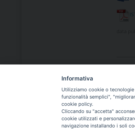
I
data pu
Informativa
LA NOSTRA DIOCESI
Utilizziamo cookie o tecnologie s
funzionalità semplici", "miglior
cookie policy.
IL VESCOVO MONS. ORAZIO
Cliccando su "accetta" acconsent
FRANCESCO PIAZZA
cookie utilizzati e personalizza
navigazione installando i soli co
MODULISTICA