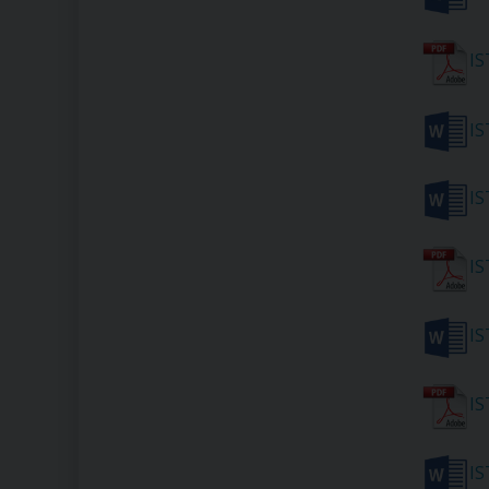
I
I
I
I
I
I
I