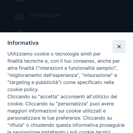
D
PHOTOGALLERY
C
IL VESCOVO MONS. ORAZIO FRANCESCO
PIAZZA
Informativa
VIDEOGALLERY
Utilizziamo cookie o tecnologie simili per
finalità tecniche e, con il tuo consenso, anche per
altre finalità ("interazioni e funzionalità semplici",
ORARI S. MESSE
"miglioramento dell'esperienza", "misurazione" e
"targeting e pubblicità") come specificato nella
cookie policy.
MODULISTICA
Cliccando su "accetta" acconsenti all'utilizzo dei
cookie. Cliccando su "personalizza" puoi avere
PODCAST
maggiori informazioni sui cookie utilizzati e
personalizzare le tue preferenze. Cliccando su
"rifiuta" o chiudendo questa informativa proseguirai
la navigazione installando i soli cookie tecnici.