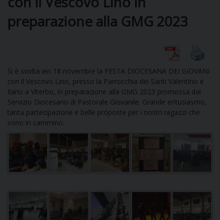
con il Vescovo Lino in
preparazione alla GMG 2023
DIOCESI
CURIA
Si è svolta ieri 18 novembre la FESTA DIOCESANA DEI GIOVANI
con il Vescovo Lino, presso la Parrocchia dei Santi Valentino e
Ilario a Viterbo, in preparazione alla GMG 2023 promossa dal
Servizio Diocesano di Pastorale Giovanile. Grande entusiasmo,
CLERO
tanta partecipazione e belle proposte per i nostri ragazzi che
sono in cammino.
C
PARROCCHIE
C
P
CONTATTI
C
C
P