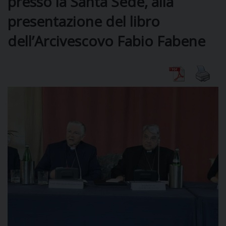
presso la Santa Sede, alla
presentazione del libro
dell’Arcivescovo Fabio Fabene
CURIA
CLERO
C
PARROCCHIE
C
P
CONTATTI
C
C
P
DOVE SIAMO
E