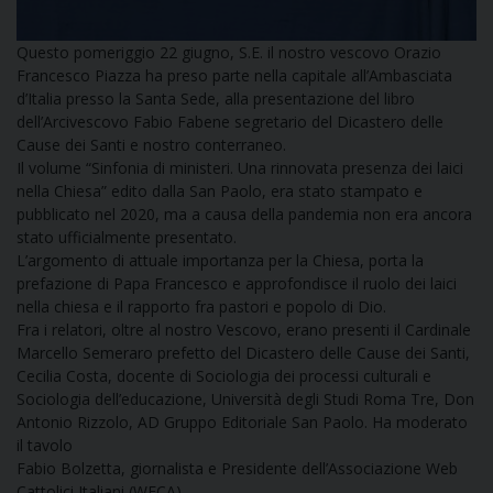
I
Questo pomeriggio 22 giugno, S.E. il nostro vescovo Orazio
P
E
Francesco Piazza ha preso parte nella capitale all’Ambasciata
PRIVACY
d’Italia presso la Santa Sede, alla presentazione del libro
dell’Arcivescovo Fabio Fabene segretario del Dicastero delle
D
Cause dei Santi e nostro conterraneo.
Il volume “Sinfonia di ministeri. Una rinnovata presenza dei laici
COOKIE POLICY
C
nella Chiesa” edito dalla San Paolo, era stato stampato e
P
pubblicato nel 2020, ma a causa della pandemia non era ancora
P
stato ufficialmente presentato.
R
L’argomento di attuale importanza per la Chiesa, porta la
prefazione di Papa Francesco e approfondisce il ruolo dei laici
nella chiesa e il rapporto fra pastori e popolo di Dio.
D
Fra i relatori, oltre al nostro Vescovo, erano presenti il Cardinale
Marcello Semeraro prefetto del Dicastero delle Cause dei Santi,
Cecilia Costa, docente di Sociologia dei processi culturali e
F
Sociologia dell’educazione, Università degli Studi Roma Tre, Don
Antonio Rizzolo, AD Gruppo Editoriale San Paolo. Ha moderato
P
il tavolo
Fabio Bolzetta, giornalista e Presidente dell’Associazione Web
Cattolici Italiani (WECA).